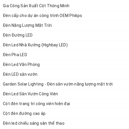
Thông số kỹ thuật
Gia Công Sản Xuất Cột Thông Minh
Đèn cấp cho dự án công trình OEM Philips
- Dùng cho dây: 0.08 - 2.5mm2 (Lõi mềm) | 0.08 -
Đèn Năng Lượng Mặt Trời
4.0mm2 (Lõi cứng)
Đèn Đường LED
Đèn Led Nhà Xưởng (Highbay LED)
- Điện áp tối đa: 600V
Đèn Pha LED
Đèn Led Văn Phòng
- Dòng tải tối đa: 32A
Đèn LED sân vườn
Garden Solar Lighting - Đèn sân vườn năng lượng mặt trời
- Chất liệu: nhựa chống cháy
Đèn Led Sân Vườn Công Viên
Cột đèn trang trí công viên hiện đại
Cột đèn đường cao áp
Đèn led chiếu sáng sân thể thao