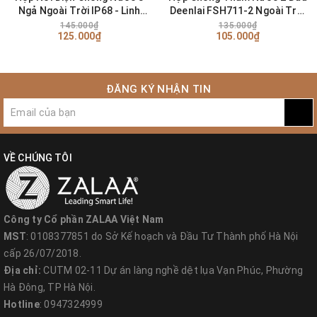
Ngả Ngoài Trời IP68 - Linh
Deenlai FSH711-2 Ngoài Trời
kiện đèn led Zalaa
IP68 - Linh kiện đèn led Zalaa
145.000₫
135.000₫
125.000₫
105.000₫
ĐĂNG KÝ NHẬN TIN
VỀ CHÚNG TÔI
Công ty Cổ phần ZALAA Việt Nam
MST
: 0108377851 do Sở Kế hoạch và Đầu Tư Thành phố Hà Nội
cấp 26/07/2018.
Địa chỉ:
CUTM 02-11 Dự án làng nghề dệt lụa Vạn Phúc, Phường
Hà Đông, TP Hà Nội.
Hotline
: 0947324999
1. Chi tiết phân loại