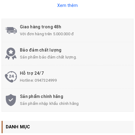
Xem thêm
Giao hàng trong 48h
Với đơn hàng trên 5.000.000 đ
Bảo đảm chất lượng
Sản phẩm bảo đảm chất lượng.
* Cút nối dây điện nhanh KV giúp nối dây điện nhanh,
Hỗ trợ 24/7
mối nối an toàn và chắc chắn.
Hotline:
0947324999
Sản phẩm chính hãng
* Dễ dàng đóng mở mối nối, có thể tái sử dụng nhiều
Sản phẩm nhập khẩu chính hãng
lần, tiết kiệm thời gian và chi phí.
DANH MỤC