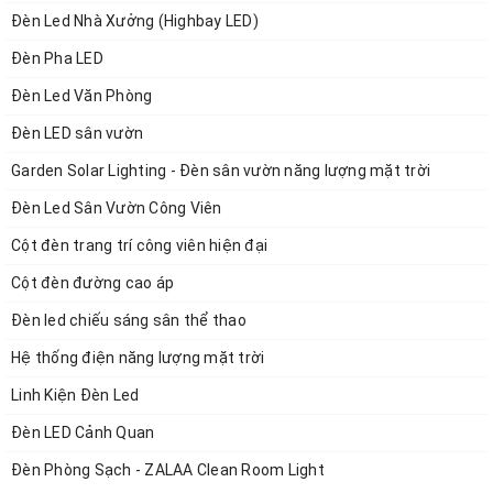
Xem các sản phẩm ĐÈN VĂN PHÒNG và LINH KIỆN
Đèn Led Nhà Xưởng (Highbay LED)
tại
https://giacongdenled.com/san-pham-khac
Đèn Pha LED
ĐÈN LED SÂN VƯỜN xem tại
https://giacongdenled.com/den-
led-san-vuon
Đèn Led Văn Phòng
Các mẫu CỘT ĐÈN thông dụng và thời trang xem
Đèn LED sân vườn
tại
https://giacongdenled.com/cot-den-chieu-sang
Garden Solar Lighting - Đèn sân vườn năng lượng mặt trời
Đèn Led Sân Vườn Công Viên
Cột đèn trang trí công viên hiện đại
Hệ thống chi nhánh - Nhà
Cột đèn đường cao áp
phân phối của ZALAA JSC
Đèn led chiếu sáng sân thể thao
Hệ thống điện năng lượng mặt trời
Linh Kiện Đèn Led
ZALAA Lighting
-
Leading Smart
Đèn LED Cảnh Quan
Life
cung cấp các sản phẩm chiếu
Đèn Phòng Sạch - ZALAA Clean Room Light