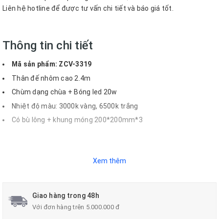
Liên hệ hotline để được tư vấn chi tiết và báo giá tốt.
Thông tin chi tiết
Mã sản phẩm: ZCV-3319
Thân đế nhôm cao 2.4m
Chùm dạng chùa + Bóng led 20w
Nhiệt độ màu: 3000k vàng, 6500k trắng
Có bù lông + khung móng 200*200mm*3
Xem thêm
Giao hàng trong 48h
Ngoài các sản phẩm trên ZALAA -
Với đơn hàng trên 5.000.000 đ