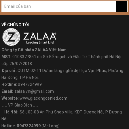
VỀ CHÚNG TÔI
Công ty Cổ phần ZALAA Việt Nam
Công ty Cổ phần ZALAA Việt Nam
MST: 0108377851
MST
: 0108377851 do Sở Kế hoạch và Đầu Tư Thành phố Hà Nội
cấp 26/07/2018.
Trụ Sở: CUTM 02-11 Dự án làng nghề Dệt lụa Vạn Phúc, P.Vạn
Phúc, Q.Hà Đông, T.P Hà Nội
Địa chỉ:
CUTM 02-11 Dự án làng nghề dệt lụa Vạn Phúc, Phường
Hà Đông, TP Hà Nội.
Mobile: 0971043999 - Tel: 024.5678.1567
Hotline
: 0947324999
Email:
zalaa.vn@gmail.com
VPGD Hà Nội: Số J03-08 An Phú Shop Villa, KĐT Dương Nội,
Website:
www.giacongdenled.com
P.Dương Nội, Q.Hà Đông, Hà Nội
_ _ VP Giao Dịch _ _
Email:
zalaa.vn@gmail.com
- Hà Nội:
Số J03-08 An Phú Shop Villa, KĐT Dương Nội, P. Dương
Nội.
Hotline:
0947324999
(Mr Long)