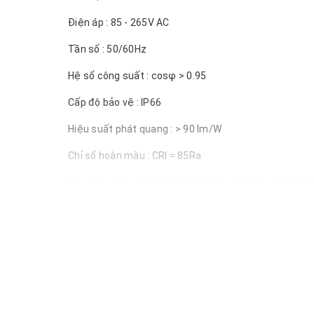
Điện áp : 85 - 265V AC
Tần số : 50/60Hz
Hệ số công suất : cosφ > 0.95
Cấp độ bảo vệ : IP66
Hiệu suất phát quang : > 90 lm/W
Chỉ số hoàn màu : CRI = 85Ra
Màu ánh sáng : 6000 - 6500K (Trắng), 4000 - 4500K (T
Bạn muốn kiến thiết hệ thống chiếu sáng khuôn viên
4,5m 5 bóng cầu D400
là gợi ý không thể bỏ qua. Nh
ích!