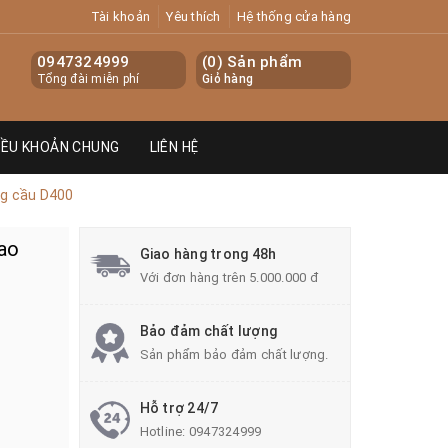
Tài khoản
Yêu thích
Hệ thống cửa hàng
0947324999
(
0
) Sản phẩm
Tổng đài miễn phí
Giỏ hàng
IỀU KHOẢN CHUNG
LIÊN HỆ
ng cầu D400
cao
Giao hàng trong 48h
Với đơn hàng trên 5.000.000 đ
Bảo đảm chất lượng
Sản phẩm bảo đảm chất lượng.
Hỗ trợ 24/7
Hotline:
0947324999