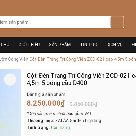
 CHỦ
GIỚI THIỆU
SẢN PHẨM
TIN TỨC
DỊCH VỤ
Đ
ườn Công Viên
Cột Đèn Trang Trí Công Viên ZCD-021 cao 4,5m 5 bó
Cột Đèn Trang Trí Công Viên ZCD-021 
4,5m 5 bóng cầu D400
Đánh giá sản phẩm
8.250.000₫
9.850.000₫
*
Giá sản phẩm chưa bao gồm VAT
Thương hiệu:
ZALAA Garden Lighting
Tình trạng:
Còn hàng