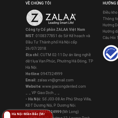
VỀ CHÚNG TÔI
HƯỚNG 
Điều kho
Thông ti
Hướng D
Công ty Cổ phần ZALAA Việt Nam
Hướng d
MST
: 0108377851 do Sở Kế hoạch và
Câu Hỏi
Đầu Tư Thành phố Hà Nội cấp
26/07/2018.
Địa chỉ:
CUTM 02-11 Dự án làng nghề
dệt lụa Vạn Phúc, Phường Hà Đông, TP
Hà Nội.
Hotline
: 0947324999
Email:
zalaa.vn@gmail.com
Website:
www.giacongdenled.com
_ _ VP Giao Dịch _ _
- Hà Nội:
Số J03-08 An Phú Shop Villa,
KĐT Dương Nội, P. Dương Nội.
Hotline:
0947324999
(Mr Long)
Hà Nội-Miền Bắc (Mr