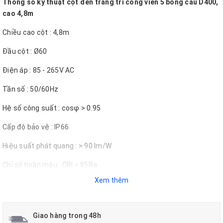
Thông số kỹ thuật cột đèn trang trí công viên 5 bóng cầu D400,
cao 4,8m
Chiều cao cột : 4,8m
Đầu cột : Ø60
Điện áp : 85 - 265V AC
Tần số : 50/60Hz
Hệ số công suất : cosφ > 0.95
Cấp độ bảo vệ : IP66
Hiệu suất phát quang : > 90 lm/W
Chỉ số hoàn màu : CRI = 85Ra
Xem thêm
Bóng: búp E27
Giao hàng trong 48h
Hệ thống chiếu sáng cho những khuôn viên giải trí ngoài trời cần