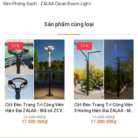
Đèn Phòng Sạch - ZALAA Clean Room Light
Sản phẩm cùng loại
11%
11%
Cột Đèn Trang Trí Công Viên
Cột Đèn Trang Trí Công Viên
Hiện Đại ZALAA - Mã số ZCV-
3 Hướng Hiện Đại ZALAA - Mã
H5000-60W
số ZCV-H6000-3L-50W
19.000.000₫
19.000.000₫
17.000.000₫
17.000.000₫