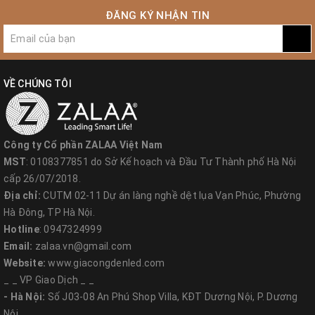
ĐĂNG KÝ NHẬN TIN
Tỷ lệ hài hòa, cân đối.
- Phần chân trụ bao gồm đế và đài. Những bộ phận này được làm
từ gang đúc.
VỀ CHÚNG TÔI
- Mẫu
đèn LED sân vườn
ở đây có dạng khối cầu. Nó được đúc từ
nhựa PMMA trong. Bởi vậy, tên gọi khác của sản phẩm là đèn cầu
trong phản quang.
Công ty Cổ phần ZALAA Việt Nam
1.2. Ứng dụng
MST
: 0108377851 do Sở Kế hoạch và Đầu Tư Thành phố Hà Nội
- Mẫu cột đèn trang trí này thích hợp với các công viên, quảng
cấp 26/07/2018.
trường, vườn hoa công cộng.
Địa chỉ:
CUTM 02-11 Dự án làng nghề dệt lụa Vạn Phúc, Phường
Hà Đông, TP Hà Nội.
- Sản phẩm cũng được lắp đặt tại khuôn viên xanh của biệt thự,
Hotline
: 0947324999
khu đô thị, khu nghỉ dưỡng,…
Email:
zalaa.vn@gmail.com
Website:
www.giacongdenled.com
_ _ VP Giao Dịch _ _
2. Ưu điểm và chế độ bảo hành
- Hà Nội:
Số J03-08 An Phú Shop Villa, KĐT Dương Nội, P. Dương
Nội.