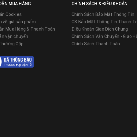
DẪN MUA HÀNG
CHÍNH SÁCH & ĐIỀU KHOẢN
ản Cookies
Chính Sách Bảo Mật Thông Tin
n về giá sản phẩm
CS Bảo Mật Thông Tin Thanh T
ẫn Mua Hàng & Thanh Toán
Điều Khoản Giao Dịch Chung
ẫn vận chuyển
Chính Sách Vận Chuyển - Giao H
 Thường Gặp
Chính Sách Thanh Toán
 ZCV-H8000 với các màu sắc theo yêu cầu
Φ130 dày 3.5mm làm thân chính với chiều cao 8m, tán câ
hép Φ4 được mạ kẽm nhúng nóng cực kì chắc chắn và bền b