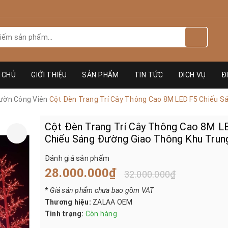
 CHỦ
GIỚI THIỆU
SẢN PHẨM
TIN TỨC
DỊCH VỤ
Đ
ườn Công Viên
Cột Đèn Trang Trí Cây Thông Cao 8M LED F5 Chiếu 
Cột Đèn Trang Trí Cây Thông Cao 8M L
Chiếu Sáng Đường Giao Thông Khu Tru
Đánh giá sản phẩm
28.000.000₫
32.000.000₫
*
Giá sản phẩm chưa bao gồm VAT
Thương hiệu:
ZALAA OEM
Tình trạng:
Còn hàng