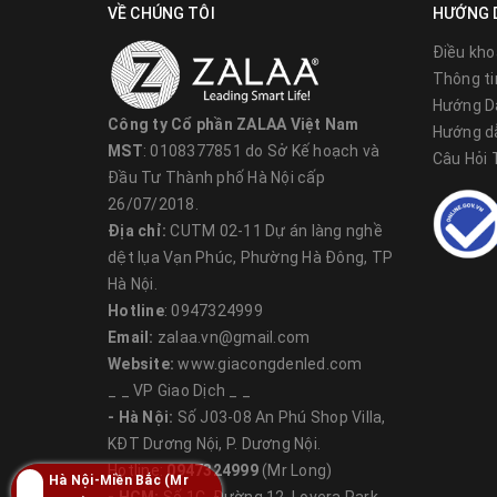
VỀ CHÚNG TÔI
HƯỚNG 
Điều kho
Thông ti
Hướng D
Công ty Cổ phần ZALAA Việt Nam
Hướng d
MST
: 0108377851 do Sở Kế hoạch và
Câu Hỏi
Đầu Tư Thành phố Hà Nội cấp
26/07/2018.
Địa chỉ:
CUTM 02-11 Dự án làng nghề
dệt lụa Vạn Phúc, Phường Hà Đông, TP
Hà Nội.
Hotline
: 0947324999
Email:
zalaa.vn@gmail.com
Website:
www.giacongdenled.com
Cột đèn cây thông
_ _ VP Giao Dịch _ _
Đèn Cây Thông ZCV-H8000, sử dụng cột thép 
- Hà Nội:
Số J03-08 An Phú Shop Villa,
2m83 với cành là thép Φ21 dày 1.5mm, râu t
KĐT Dương Nội, P. Dương Nội.
Hotline:
0947324999
(Mr Long)
ngoài sơn tĩnh điện màu sắc theo yêu cầu.
Hà Nội-Miền Bắc (Mr