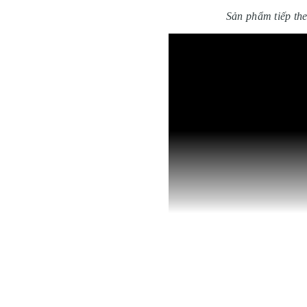
Sản phẩm tiếp t
LED Christmas tree Outdoor
là một dạng Đèn
trang trí trong các dịp lễ giáng sinh và tết 