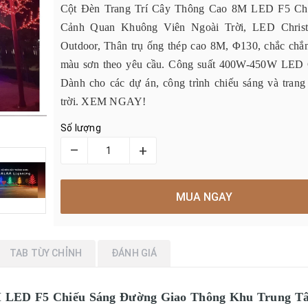
Cột Đèn Trang Trí Cây Thông Cao 8M LED F5 Ch
Cảnh Quan Khuông Viên Ngoài Trời, LED Christ
Outdoor, Thân trụ ống thép cao 8M, Φ130, chắc chắn
màu sơn theo yêu cầu. Công suất 400W-450W LED 
Dành cho các dự án, công trình chiếu sáng và trang 
trời. XEM NGAY!
Số lượng
–
+
MUA NGAY
TAB TÙY CHỈNH
ĐÁNH GIÁ
M LED F5 Chiếu Sáng Đường Giao Thông Khu Trung T