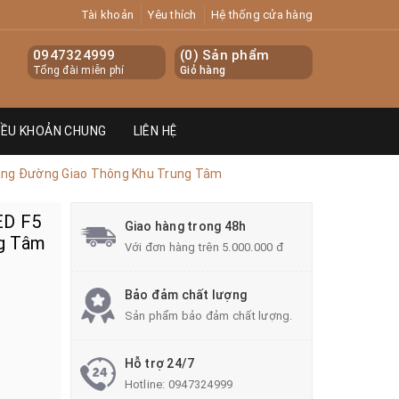
Tài khoản
Yêu thích
Hệ thống cửa hàng
0947324999
(
0
) Sản phẩm
Tổng đài miễn phí
Giỏ hàng
IỀU KHOẢN CHUNG
LIÊN HỆ
Sáng Đường Giao Thông Khu Trung Tâm
ED F5
Giao hàng trong 48h
ng Tâm
Với đơn hàng trên 5.000.000 đ
Bảo đảm chất lượng
Sản phẩm bảo đảm chất lượng.
Hỗ trợ 24/7
Hotline:
0947324999