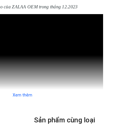
heo của ZALAA OEM trong tháng 12.2023
Xem thêm
 LED Cây Thông Noel ngoài trời khá phổ biến thường sử 
Sản phẩm cùng loại
dương lịch ở các nước phương tây. Với mong muốn
có được m