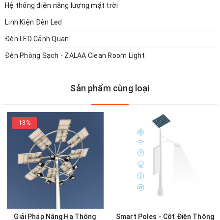
Hệ thống điện năng lượng mặt trời
vươn tới các tiện ích dạng Smart City, Chủ đầu tư
Linh Kiện Đèn Led
nhìn thấy nhu cầu này từ những người trẻ mới đang
làm chủ đất nước, họ có hướng chọn các dạng đô thị
Đèn LED Cảnh Quan
thông minh, an toàn, kết nối đa phương tiện nhiều
Đèn Phòng Sạch - ZALAA Clean Room Light
hơn là một đô thị cổ xưa...
Sản phẩm cùng loại
18%
Giải Pháp Nâng Hạ Thông
Smart Poles - Cột Điện Thông