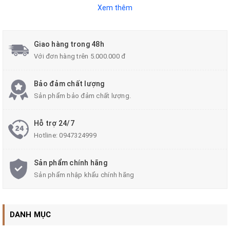
Xem thêm
Giao hàng trong 48h
Với đơn hàng trên 5.000.000 đ
Bảo đảm chất lượng
Sản phẩm bảo đảm chất lượng.
Cột Đèn Thông Minh Zalaa Mã Sản Phẩm ZSP OEM Dành Cho Dự Án
Hướng Smart City Tại Việt Nam
Hỗ trợ 24/7
Cột thông minh là dòng sản phẩm được
Hotline:
0947324999
ZALAA-Smart-Poles
Gia công & lắp ráp từ
Sản phẩm chính hãng
những năm 2020 cung cấp cho thị trường
Sản phẩm nhập khẩu chính hãng
hướng Smart City. Năm 2026-2028, ZALAA tiếp
tục cho ra dòng sản phẩm mới thiết kế mới theo
yêu cầu của Chủ đầu tư, Quý khách hàng.
DANH MỤC