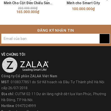
Minh Cho Cột Đèn Chiếu Sáng
Minh cho Smart City
Năng Lượng Mặt Trời ZALAA
202.000.000₫
100.000.000₫
165.000.000₫
ĐĂNG KÝ NHẬN TIN
VỀ CHÚNG TÔI
Công ty Cổ phần ZALAA Việt Nam
MST
: 0108377851 do Sở Kế hoạch và Đầu Tư Thành phố Hà Nội
cấp 26/07/2018.
Địa chỉ:
CUTM 02-11 Dự án làng nghề dệt lụa Vạn Phúc, Phường
Hà Đông, TP Hà Nội.
Hotline
: 0947324999