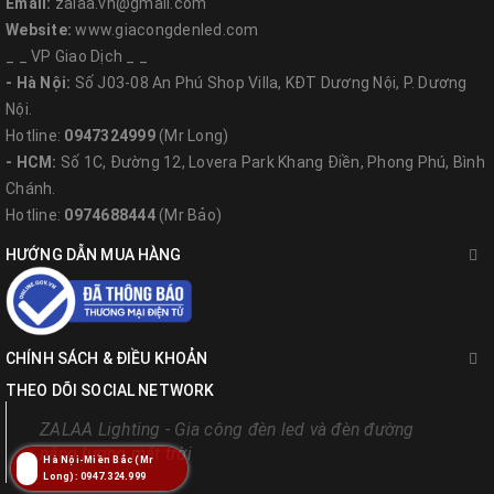
Email:
zalaa.vn@gmail.com
Website:
www.giacongdenled.com
_ _ VP Giao Dịch _ _
- Hà Nội:
Số J03-08 An Phú Shop Villa, KĐT Dương Nội, P. Dương
Nội.
Hotline:
0947324999
(Mr Long)
- HCM:
Số 1C, Đường 12, Lovera Park Khang Điền, Phong Phú, Bình
Chánh.
Hotline:
0974688444
(Mr Bảo)
HƯỚNG DẪN MUA HÀNG
CHÍNH SÁCH & ĐIỀU KHOẢN
THEO DÕI SOCIAL NETWORK
ZALAA Lighting - Gia công đèn led và đèn đường
năng lượng mặt trời
Hà Nội-Miền Bắc (Mr
Long): 0947.324.999