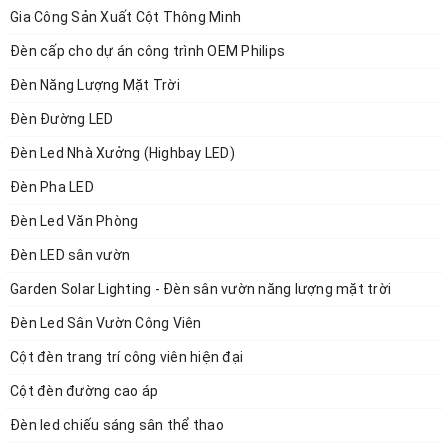
Gia Công Sản Xuất Cột Thông Minh
Đèn cấp cho dự án công trình OEM Philips
Đèn Năng Lượng Mặt Trời
Đèn Đường LED
Đèn Led Nhà Xưởng (Highbay LED)
Đèn Pha LED
Đèn Led Văn Phòng
Đèn LED sân vườn
Garden Solar Lighting - Đèn sân vườn năng lượng mặt trời
Đèn Led Sân Vườn Công Viên
Xã hội phát triển, Các nhu cầu sử dụng tiện ích tích
Cột đèn trang trí công viên hiện đại
hợp ở công cộng tăng lên. Thị trường Bất Động Sản
Cột đèn đường cao áp
đã bước sang một Kỷ Nguyên Mới. Những đô thị mới
Đèn led chiếu sáng sân thể thao
xây dựng đều có xu hướng phát triển định hướng