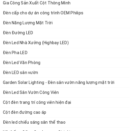
Gia Công Sản Xuất Cột Thông Minh
Nhiệt độ màu: 6500k màu trắng, 3000k vàng
Đèn cấp cho dự án công trình OEM Philips
Có bảng điện cửa cột
Có bù lông + khung móng: M16*240*240*4 mm
Đèn Năng Lượng Mặt Trời
Đèn Đường LED
ĐÈN SÂN VƯỜN
Đèn Led Nhà Xưởng (Highbay LED)
Đèn Pha LED
ZALAA Cung cấp sản phẩm Đèn sân vườn với nhiều chủng loại
Mẫu Mã đa dạng bao Gồn Đèn Jupiter, Cầu D300,D400, Cầu sen,
Đèn Led Văn Phòng
đèn Maria.....
Đèn LED sân vườn
ZALAA chuyên sản xuất và phân phối trực tiếp các loại đèn chiếu
Garden Solar Lighting - Đèn sân vườn năng lượng mặt trời
sáng sân vườn giá rẻ, đèn sân vươn maria, đèn jupiter, đèn con
Đèn Led Sân Vườn Công Viên
mắt, đèn albany, cầu PMMA D400, cầu sen đèn sân vườn mà
chúng tôi sản xuất dựa trên phần mềm tính cột chuyên dụng và
Cột đèn trang trí công viên hiện đại
máy móc hiện đại và được nhập khẩu từ nước ngoài. Với sự quản
Cột đèn đường cao áp
lý gắt gắt về chất lượng sản phẩm đầu ra nên sản phẩm của
chúng tôi luôn luôn đạt chất lượng ISO 9001 – 2008.
Đèn led chiếu sáng sân thể thao