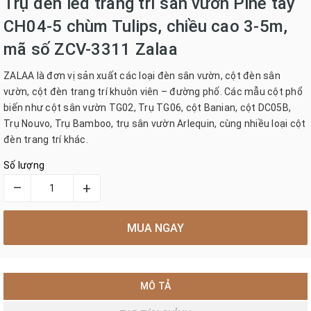
Trụ đèn led trang trí sân vườn Pine tay
CH04-5 chùm Tulips, chiều cao 3-5m,
mã số ZCV-3311 Zalaa
ZALAA là đơn vị sản xuất các loại đèn sân vườn, cột đèn sân
vườn, cột đèn trang trí khuôn viên – đường phố. Các mẫu cột phổ
biến như cột sân vườn TG02, Trụ TG06, cột Banian, cột DC05B,
Trụ Nouvo, Trụ Bamboo, trụ sân vườn Arlequin, cùng nhiều loại cột
đèn trang trí khác.
Số lượng
–
+
MUA NGAY
MÔ TẢ