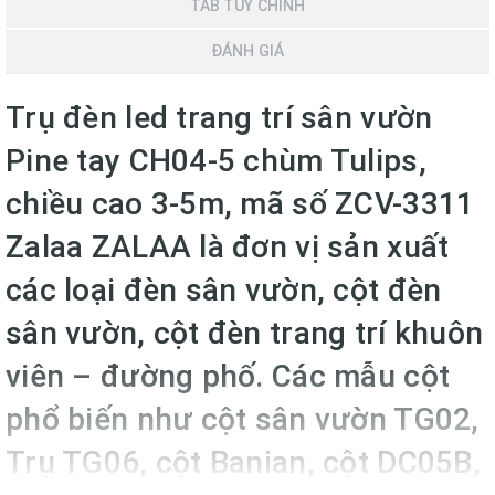
TAB TÙY CHỈNH
ĐÁNH GIÁ
Trụ đèn led trang trí sân vườn
Pine tay CH04-5 chùm Tulips,
chiều cao 3-5m, mã số ZCV-3311
Zalaa ZALAA là đơn vị sản xuất
các loại đèn sân vườn, cột đèn
sân vườn, cột đèn trang trí khuôn
viên – đường phố. Các mẫu cột
phổ biến như cột sân vườn TG02,
Trụ TG06, cột Banian, cột DC05B,