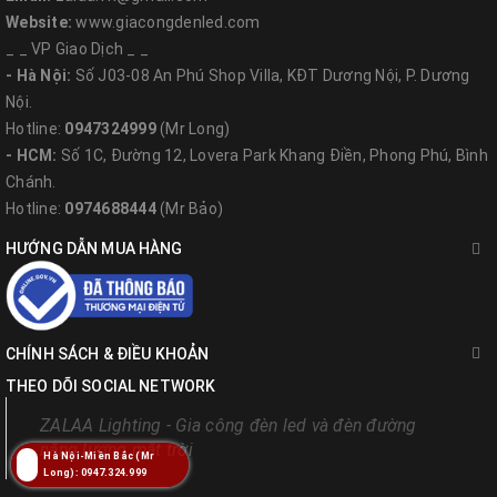
tại
https://giacongdenled.com/den-nang-luong-mat-troi
Website:
www.giacongdenled.com
Xem các sản phẩm ĐÈN VĂN PHÒNG và LINH KIỆN
_ _ VP Giao Dịch _ _
tại
https://giacongdenled.com/san-pham-khac
- Hà Nội:
Số J03-08 An Phú Shop Villa, KĐT Dương Nội, P. Dương
ĐÈN LED SÂN VƯỜN xem tại
https://giacongdenled.com/den-
Nội.
led-san-vuon
Hotline:
0947324999
(Mr Long)
Các mẫu CỘT ĐÈN thông dụng và thời trang xem
- HCM:
Số 1C, Đường 12, Lovera Park Khang Điền, Phong Phú, Bình
tại
https://giacongdenled.com/cot-den-chieu-sang
Chánh.
Hotline:
0974688444
(Mr Bảo)
HƯỚNG DẪN MUA HÀNG
Hệ thống chi nhánh - Nhà
phân phối của ZALAA JSC
CHÍNH SÁCH & ĐIỀU KHOẢN
THEO DÕI SOCIAL NETWORK
ZALAA Lighting - Gia công đèn led và đèn đường
năng lượng mặt trời
ZALAA Lighting
-
Leading Smart
Hà Nội-Miền Bắc (Mr
Long): 0947.324.999