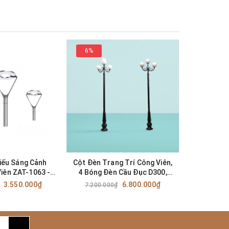
ên cứu,
 lý cũng
ẩm không
6%
36%
iếu Sáng Cảnh
Cột Đèn Trang Trí Công Viên,
Đèn LED 
iên ZAT-1063 -
4 Bóng Đèn Cầu Đục D300,
Quan Công
t Từ 3-6M với
Chiều Cao 4.2M, Mã SP ZCV-
Phù Hợp 
3.550.000₫
6.800.000₫
7.200.000₫
5.500.0
Từ 30W đến 60W
3303
Công suấ