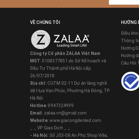
VỀ CHÚNG TÔI
HƯỚNG 
Điều kho
Thông ti
Hướng D
Cột đèn chiếu sáng 
Công ty Cổ phần ZALAA Việt Nam
Hướng d
MST
: 0108377851 do Sở Kế hoạch và
Các đặc điểm ưu việt của sản phẩm :
Câu Hỏi
Đầu Tư Thành phố Hà Nội cấp
Thân cột làm từ hợp kin chắc chắn, độ bền
26/07/2018.
Địa chỉ:
CUTM 02-11 Dự án làng nghề
Được chống Oxy hóa cẩn thận, cột đèn có 
dệt lụa Vạn Phúc, Phường Hà Đông, TP
Thiết kế của cột phù hợp với ánh sáng p
Hà Nội.
tạo cảnh quan hài hòa.
Hotline
: 0947324999
Những chiếc
cột đèn chiếu sáng
được ZALA
Email:
zalaa.vn@gmail.com
việc đưa ánh sáng đến với không gian xung
Website:
www.giacongdenled.com
_ _ VP Giao Dịch _ _
Khi bạn muốn sử dụng
cột đèn công viên
c
- Hà Nội:
Số J03-08 An Phú Shop Villa,
tính thẩm mỹ thì sản phẩm của chúng tôi là 