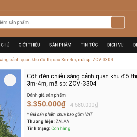
 CHỦ
GIỚI THIỆU
SẢN PHẨM
TIN TỨC
DỊCH VỤ
Đ
sáng cảnh quan khu đô thị cao 3m-4m, mã sp: ZCV-3304
Cột đèn chiếu sáng cảnh quan khu đô th
3m-4m, mã sp: ZCV-3304
Đánh giá sản phẩm
3.350.000₫
4.580.000₫
*
Giá sản phẩm chưa bao gồm VAT
Thương hiệu:
ZALAA
Tình trạng:
Còn hàng