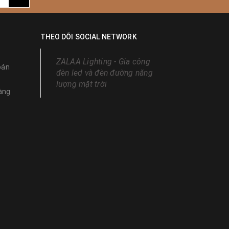
THEO DÕI SOCIAL NETWORK
ZALAA Lighting - Gia công
oán
đèn led và đèn đường năng
lượng mặt trời
àng
g quanh,
hất với
đầy