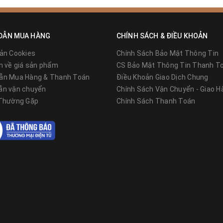
DẪN MUA HÀNG
CHÍNH SÁCH & ĐIỀU KHOẢN
ản Cookies
Chính Sách Bảo Mật Thông Tin
n về giá sản phẩm
CS Bảo Mật Thông Tin Thanh T
ẫn Mua Hàng & Thanh Toán
Điều Khoản Giao Dịch Chung
cảnh quan khu đô thị - ZALAA Việt Nam
ẫn vận chuyển
Chính Sách Vận Chuyển - Giao H
 Thường Gặp
Chính Sách Thanh Toán
 vật lý cao.
khả năng chống chọi với thời tiết tốt.
hát ra từ đèn chiếu sáng, thích hợp với không gian xun
A nghiên cứu, thiết kế cẩn thận, tỉ mỉ để phù hợp n
 quanh.
ho khu giải trí hay công viên, hay các
cột đèn trang trí
thứ bạn nhất định phải tìm hiểu.