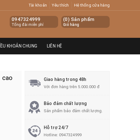
Tài khoản
Yêu thích
Hệ thống cửa hàng
0947324999
(
0
) Sản phẩm
Tổng đài miễn phí
Giỏ hàng
IỀU KHOẢN CHUNG
LIÊN HỆ
ị cao
Giao hàng trong 48h
Với đơn hàng trên 5.000.000 đ
Bảo đảm chất lượng
Sản phẩm bảo đảm chất lượng.
Hỗ trợ 24/7
Hotline:
0947324999