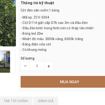
Thông tin kỹ thuật
Cột đèn sân vườn 1 bóng
- Mã sp: ZCV-3304
- Cột D114 giật cấp D76 cao 3m cả đầu đèn
- Đầu đèn kính trong hình nón có tháp tản nhiệt
- Bóng led 20w
- Nhiệt độ màu: 3000k vàng, 6500k trắng
- Bảng điện cửa cột
- Có khung móng
Số lượng
–
+
MUA NGAY
TAB TÙY CHỈNH
ĐÁNH GIÁ