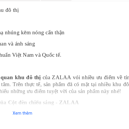
u đô thị
mạ nhúng kẽm nóng cẩn thận
uan và ánh sáng
chuẩn Việt Nam và Quốc tế.
h quan khu đô thị
của ZALAA vói nhiều ưu điểm về tí
âm. Trên thực tế, sản phẩm đã có mặt tại nhiều khu đô
 hiểu những ưu điểm tuyệt vời của sản phẩm này nhé!
của Cột đèn chiếu sáng - ZALAA
Xem thêm
hế vượt trội từ tính thẩm mỹ cùng kết cấu vững chắc, 