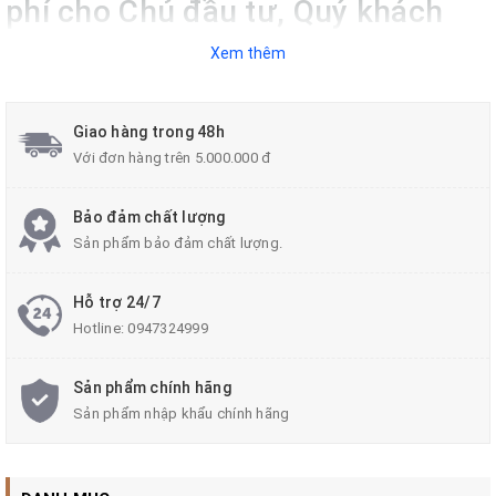
phí cho Chủ đầu tư, Quý khách
hàng và Người sử dụng!
Xem thêm
Giao hàng trong 48h
Với đơn hàng trên 5.000.000 đ
Bảo đảm chất lượng
Sản phẩm bảo đảm chất lượng.
Hỗ trợ 24/7
Hotline:
0947324999
Sản phẩm chính hãng
Sản phẩm nhập khẩu chính hãng
__<<
>>__
Công ty Cổ phần ZALAA Việt Nam