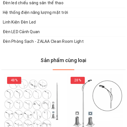
Đèn led chiếu sáng sân thể thao
Hệ thống điện năng lượng mặt trời
Linh Kiện Đèn Led
Đèn LED Cảnh Quan
Đèn Phòng Sạch - ZALAA Clean Room Light
Hệ thống văn phòng và chi nhánh
Sản phẩm cùng loại
Công ty Zalaa Việt Nam:
Nhà máy: Số 5, đường TS13, KCN Tiên Sơn, Bắc Ninh
48%
28%
Xưởng: Văn Giáp, Văn Bình, Thường Tín, Hà Nội
Liên hệ: 0971.043.999 (Nhà máy, Xưởng SX)