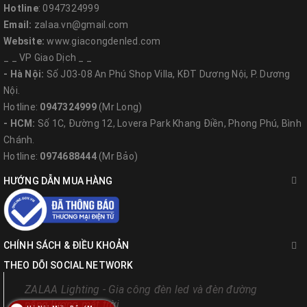
- Địa chỉ: Số 91 đường Phước Lý 14, P.Hòa Minh, Q.Liên Chiểu, TP
Hotline
: 0947324999
Đà Nẵng
Email:
zalaa.vn@gmail.com
- Email: zalaa.mientrung@gmail.com
Website:
www.giacongdenled.com
- Hotline: 0981.270.333 (Mr N.T. Tý - GĐ Chi nhánh)
_ _ VP Giao Dịch _ _
- Website:
www.chieusangmientrung.com
- Hà Nội:
Số J03-08 An Phú Shop Villa, KĐT Dương Nội, P. Dương
Nội.
Hotline:
0947324999
(Mr Long)
- HCM:
Số 1C, Đường 12, Lovera Park Khang Điền, Phong Phú, Bình
Phụ trách Kinh doanh các
Chánh.
tỉnh Miền Bắc (Mảng dự án)
Hotline:
0974688444
(Mr Bảo)
HƯỚNG DẪN MUA HÀNG
- Hotline: 0916.347.111 (Mr Duy)
- Website:
https://denchieusangled.vn/
CHÍNH SÁCH & ĐIỀU KHOẢN
Phụ trách Kinh doanh các
THEO DÕI SOCIAL NETWORK
tỉnh Đông Bắc - Hải Phòng, Quảng
ZALAA Lighting - Gia công đèn led và đèn đường
năng lượng mặt trời