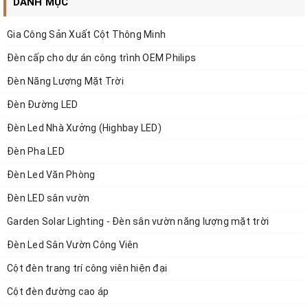
DANH MỤC
MST:
0108377851
Trụ Sở:
CUTM 02-11 Dự án làng nghề Dệt lụa Vạn Phúc, P.Vạn
Gia Công Sản Xuất Cột Thông Minh
Phúc, Q.Hà Đông, T.P Hà Nội
Đèn cấp cho dự án công trình OEM Philips
Mobile:
0971043999
Tel: 024.5678.1567
VPGD Hà Nội:
Số J03-08 An Phú Shop Villa,
Đèn Năng Lượng Mặt Trời
KĐT Dương Nội,Phường Dương Nội, Quận Hà Đông, HN
Đèn Đường LED
Email:
zalaa.vn@gmail.com
Đèn Led Nhà Xưởng (Highbay LED)
Đèn Pha LED
Hệ thống Website:
Đèn Led Văn Phòng
-
https://www.zalaa.vn/
Đèn LED sân vườn
-
www.denchieusangled.vn/
Garden Solar Lighting - Đèn sân vườn năng lượng mặt trời
-
www.giacongdenled.com/
Đèn Led Sân Vườn Công Viên
Cột đèn trang trí công viên hiện đại
-
www.chieusangmientrung.com/
Cột đèn đường cao áp
-
www.laprapdenled.com/