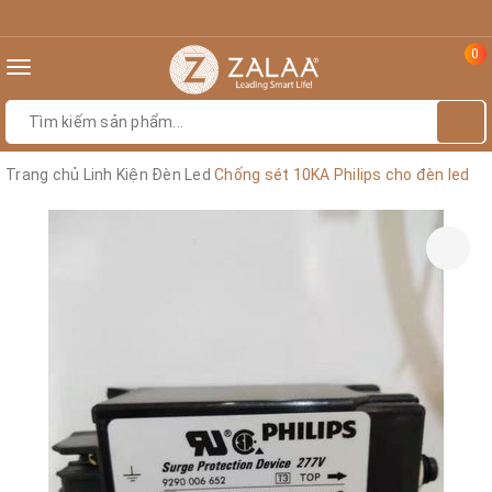
0
Toggle
navigation
Trang chủ
Linh Kiện Đèn Led
Chống sét 10KA Philips cho đèn led