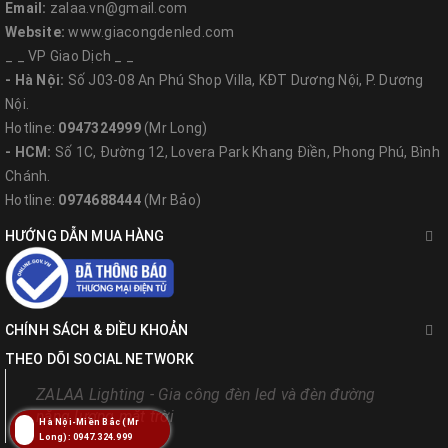
Email:
zalaa.vn@gmail.com
Website:
www.giacongdenled.com
_ _ VP Giao Dịch _ _
- Hà Nội:
Số J03-08 An Phú Shop Villa, KĐT Dương Nội, P. Dương
Nội.
Hotline:
0947324999
(Mr Long)
Hệ thống chiếu sáng công cộng được bảo vệ tốt hơn nhờ
- HCM:
Số 1C, Đường 12, Lovera Park Khang Điền, Phong Phú, Bình
SPD.
Chánh.
Hotline:
0974688444
(Mr Bảo)
- Linh kiện này cần được lắp đặt ở các khu vực có
nguy cơ cao.
HƯỚNG DẪN MUA HÀNG
2. Ưu điểm và chính sách bảo hành của
ZalaaVN
CHÍNH SÁCH & ĐIỀU KHOẢN
THEO DÕI SOCIAL NETWORK
với thiết bị chống sét Surge Protection Device 277V
ZALAA Lighting - Gia công đèn led và đèn đường
năng lượng mặt trời
Hà Nội-Miền Bắc (Mr
Long): 0947.324.999