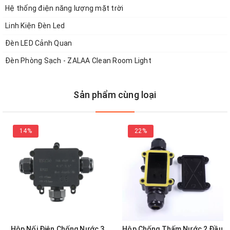
Hệ thống điện năng lượng mặt trời
Linh Kiện Đèn Led
Đèn LED Cảnh Quan
Đèn Phòng Sạch - ZALAA Clean Room Light
Thông số được cung cấp rõ ràng.
- Sản phẩm nằm trong nhóm thiết bị chống sét lan
Sản phẩm cùng loại
truyền Surge Protection Device, còn được viết tắt là
SPD. Nó có vai trò bảo vệ các thiết bị điện (ở đây là
14%
22%
bóng đèn) khi điện áp tăng cao đột ngột.
- Vỏ thiết bị được phun sơn tĩnh điện để thích ứng tốt
với điều kiện môi trường ngoài trời.
1.2. Ứng dụng
Hộp Nối Điện Chống Nước 3
Hộp Chống Thấm Nước 2 Đầu