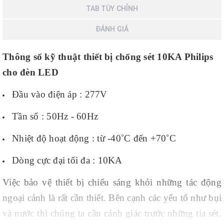
TAB TÙY CHỈNH
ĐÁNH GIÁ
Thông số kỹ thuật thiết bị
chống sét 10KA Philips
cho đèn LED
Đầu vào điện áp : 277V
Tần số : 50Hz - 60Hz
Nhiệt độ hoạt động : từ -40˚C đến +70˚C
Dòng cực đại tối đa : 10KA
Việc bảo vệ thiết bị chiếu sáng khỏi những tác động
ngoại cảnh là rất cần thiết. Bên cạnh các yếu tố như bụi
và nước thì chúng ta cần cảnh giác trước những tia sét.