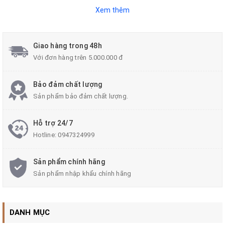
Chính vì vậy, trong bài viết ngày hôm nay,
Zalaa.vn
Xem thêm
xin được ra mắt bạn đọc thiết bị
chống sét 10KA
Philips cho đèn LED
. Những thông tin bên dưới sẽ
Giao hàng trong 48h
giúp bạn đọc hiểu rõ hơn về sản phẩm!
Với đơn hàng trên 5.000.000 đ
Bảo đảm chất lượng
Sản phẩm bảo đảm chất lượng.
1. Đặc điểm và ứng dụng của thiết bị
chống sét
10KA chính hãng Philips
Hỗ trợ 24/7
Hotline:
0947324999
1.1. Đặc điểm
Sản phẩm chính hãng
Sản phẩm nhập khẩu chính hãng
- Về nguồn gốc, xuất xứ - sản phẩm được sản xuất tại
Ba Lan (made in Poland).
DANH MỤC