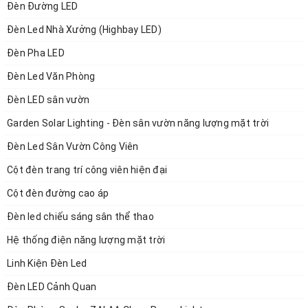
Đèn Đường LED
Đèn Led Nhà Xưởng (Highbay LED)
__<<
>>__
Đèn Pha LED
Công ty Cổ phần ZALAA Việt Nam
Đèn Led Văn Phòng
MST:
0108377851
Đèn LED sân vườn
Trụ Sở:
CUTM 02-11 Dự án làng nghề Dệt lụa Vạn Phúc, P.Vạn
Phúc, Q.Hà Đông, T.P Hà Nội
Garden Solar Lighting - Đèn sân vườn năng lượng mặt trời
Mobile:
0971043999
Tel: 024.5678.1567
Đèn Led Sân Vườn Công Viên
VPGD Hà Nội:
Số J03-08 An Phú Shop Villa,
KĐT Dương Nội,Phường Dương Nội, Quận Hà Đông, HN
Cột đèn trang trí công viên hiện đại
Email:
zalaa.vn@gmail.com
Cột đèn đường cao áp
Đèn led chiếu sáng sân thể thao
Hệ thống Website:
Hệ thống điện năng lượng mặt trời
-
https://www.zalaa.vn/
Linh Kiện Đèn Led
Đèn LED Cảnh Quan
-
www.denchieusangled.vn/