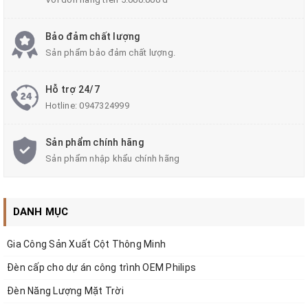
sáng thông minh, tiết kiệm điện,
Bảo đảm chất lượng
hoạt động ổn định, tiết kiệm chi
Sản phẩm bảo đảm chất lượng.
phí cho Chủ đầu tư, Quý khách
Hỗ trợ 24/7
hàng và Người sử dụng!
Hotline:
0947324999
Sản phẩm chính hãng
Sản phẩm nhập khẩu chính hãng
DANH MỤC
Gia Công Sản Xuất Cột Thông Minh
Đèn cấp cho dự án công trình OEM Philips
Đèn Năng Lượng Mặt Trời