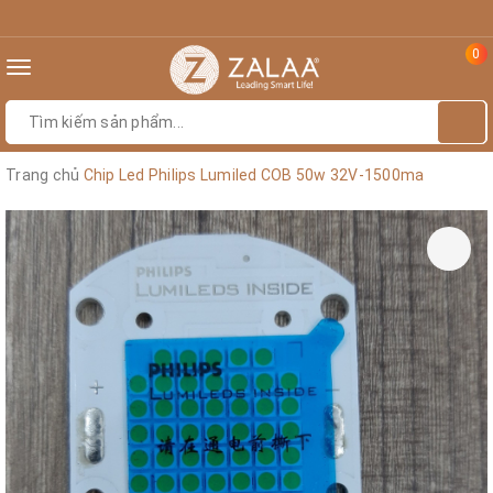
0
Toggle
navigation
Trang chủ
Chip Led Philips Lumiled COB 50w 32V-1500ma