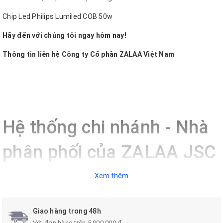
Chip Led Philips Lumiled COB 50w
Hãy đến với chúng tôi ngay hôm nay!
Thông tin liên hệ Công ty Cổ phần ZALAA Việt Nam
Hệ thống chi nhánh - Nhà
phân phối của ZALAA JSC
Xem thêm
ZALAA Lighting
-
Leading Smart
Giao hàng trong 48h
Life
cung cấp các sản phẩm chiếu
Với đơn hàng trên 5.000.000 đ