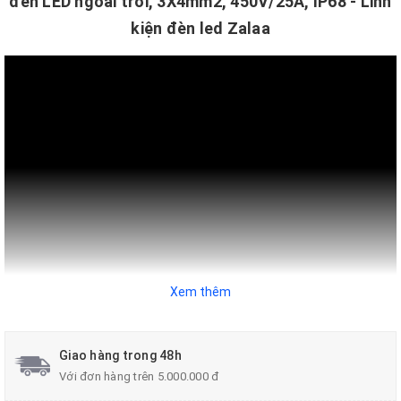
đèn LED ngoài trời, 3X4mm2, 450V/25A, IP68 - Linh
kiện đèn led Zalaa
Xem thêm
Giao hàng trong 48h
Đánh giá chung:
Đầu nối cáp MINI này có kích thước
Với đơn hàng trên 5.000.000 đ
nhỏ và hình dáng đơn giản. Cấp bảo vệ chống xâm