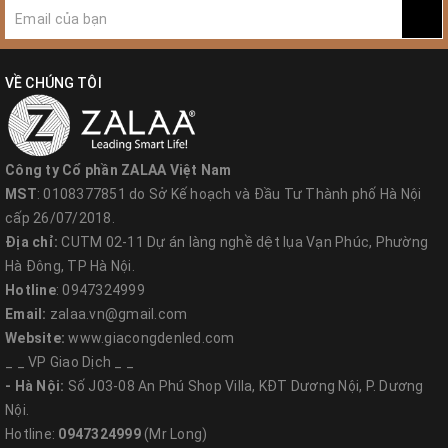
VỀ CHÚNG TÔI
Công ty Cổ phần ZALAA Việt Nam
MST
: 0108377851 do Sở Kế hoạch và Đầu Tư Thành phố Hà Nội
cấp 26/07/2018.
Địa chỉ:
CUTM 02-11 Dự án làng nghề dệt lụa Vạn Phúc, Phường
Hà Đông, TP Hà Nội.
Hotline
: 0947324999
Email:
zalaa.vn@gmail.com
Website:
www.giacongdenled.com
_ _ VP Giao Dịch _ _
- Hà Nội:
Số J03-08 An Phú Shop Villa, KĐT Dương Nội, P. Dương
Nội.
Hotline:
0947324999
(Mr Long)