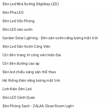
Đèn Led Nhà Xưởng (Highbay LED)
Đèn Pha LED
Đèn Led Văn Phòng
Đèn LED sân vườn
Garden Solar Lighting - Đèn sân vườn năng lượng mặt trời
Đèn Led Sân Vườn Công Viên
Cột đèn trang trí công viên hiện đại
Thông số sản phẩm:
Cột đèn đường cao áp
Loại trình kết nối: Bộ chia chữ T
Đèn led chiếu sáng sân thể thao
Số dây: 3
Hệ thống điện năng lượng mặt trời
Tiết diện dây: 4mm²
Linh Kiện Đèn Led
Cỡ dây: 6-12mm
Đèn LED Cảnh Quan
Điện áp: 450V
Đèn Phòng Sạch - ZALAA Clean Room Light
Dòng điện: 25A