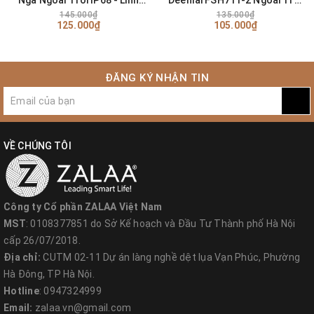
Ngả Ngoài Trời IP68 - Linh
Deenlai FSH711-2 Ngoài Trời
kiện đèn led Zalaa
IP68 - Linh kiện đèn led Zalaa
145.000₫
135.000₫
125.000₫
105.000₫
ĐĂNG KÝ NHẬN TIN
VỀ CHÚNG TÔI
Công ty Cổ phần ZALAA Việt Nam
MST
: 0108377851 do Sở Kế hoạch và Đầu Tư Thành phố Hà Nội
cấp 26/07/2018.
Địa chỉ:
CUTM 02-11 Dự án làng nghề dệt lụa Vạn Phúc, Phường
Hà Đông, TP Hà Nội.
Hotline
: 0947324999
Email:
zalaa.vn@gmail.com