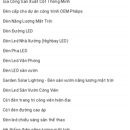
Gia Công Sản Xuất Cột Thông Minh
Thông số kỹ thuật hộp nối điện 2 ngả
Đèn cấp cho dự án công trình OEM Philips
01 vỏ hộp nhựa ABS 2 ngả kích thước 100x 100x
Đèn Năng Lượng Mặt Trời
75mm có gioăng cao su
Đèn Đường LED
05 Cầu đấu mắt ghép 20A
Đèn Led Nhà Xưởng (Highbay LED)
01 thanh DIN Rail
Đèn Pha LED
02 Ốc siết cáp lỗ khoét 20 ( cáp 6-12 mm ) Mã hiệu
Đèn Led Văn Phòng
: PG-13.5
Đèn LED sân vườn
Garden Solar Lighting - Đèn sân vườn năng lượng mặt trời
Đèn Led Sân Vườn Công Viên
Cột đèn trang trí công viên hiện đại
Cột đèn đường cao áp
Đèn led chiếu sáng sân thể thao
Hệ thống điện năng lượng mặt trời