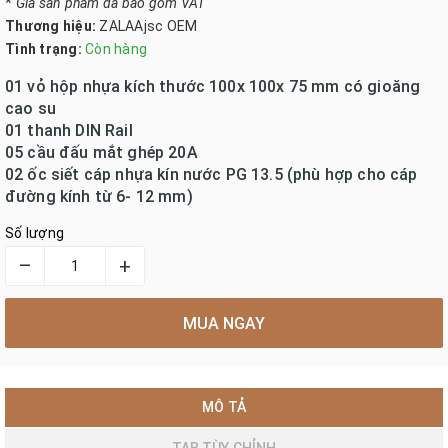
*
Giá sản phẩm đã bao gồm VAT
Thương hiệu:
ZALAAjsc OEM
Tình trạng:
Còn hàng
01 vỏ hộp nhựa kích thước 100x 100x 75 mm có gioăng
cao su
01 thanh DIN Rail
05 cầu đấu mắt ghép 20A
02 ốc siết cáp nhựa kín nước PG 13.5 (phù hợp cho cáp
đường kính từ 6- 12 mm)
Số lượng
–
+
MUA NGAY
MÔ TẢ