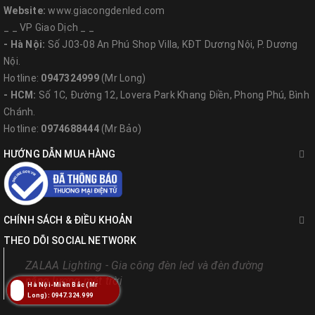
Website:
www.giacongdenled.com
_ _ VP Giao Dịch _ _
- Hà Nội:
Số J03-08 An Phú Shop Villa, KĐT Dương Nội, P. Dương
Nội.
Hotline:
0947324999
(Mr Long)
- HCM:
Số 1C, Đường 12, Lovera Park Khang Điền, Phong Phú, Bình
Chánh.
Hotline:
0974688444
(Mr Bảo)
HƯỚNG DẪN MUA HÀNG
CHÍNH SÁCH & ĐIỀU KHOẢN
THEO DÕI SOCIAL NETWORK
ZALAA Lighting - Gia công đèn led và đèn đường
năng lượng mặt trời
Hà Nội-Miền Bắc (Mr
Long): 0947.324.999