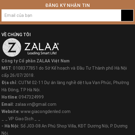
ĐĂNG KÝ NHẬN TIN
VỀ CHÚNG TÔI
Công ty Cổ phần ZALAA Việt Nam
MST
: 0108377851 do Sở Kế hoạch và Đầu Tư Thành phố Hà Nội
cấp 26/07/2018.
Địa chỉ:
CUTM 02-11 Dự án làng nghề dệt lụa Vạn Phúc, Phường
Hà Đông, TP Hà Nội.
Hotline
: 0947324999
Email:
zalaa.vn@gmail.com
Website:
www.giacongdenled.com
_ _ VP Giao Dịch _ _
- Hà Nội:
Số J03-08 An Phú Shop Villa, KĐT Dương Nội, P. Dương
Nội.