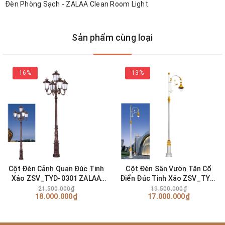
Đèn Phòng Sạch - ZALAA Clean Room Light
Sản phẩm cùng loại
16%
13%
Kích thước - Lắp đặt
D: 340mm, H:470mm2
Đèn lắp trên đầu cột Ø60, ngập sâu 70mm.
Khoảng cách đặt đèn từ 15 đến 30m, tùy thuộc
Cột Đèn Cảnh Quan Đúc Tinh
Cột Đèn Sân Vườn Tân Cổ
công suất bóng và địa hình nơi lắp đặt.
Xảo ZSV_TYD-0301 ZALAA
Điển Đúc Tinh Xảo ZSV_TYD-
OEM Đèn sân vườn dự án
0401 ZALAA OEM Chiếu sáng
21.500.000₫
19.500.000₫
18.000.000₫
17.000.000₫
Cảnh Quan, Công Viên, Biệt
Thự