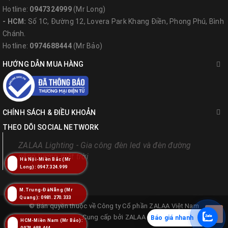
Hotline:
0947324999
(Mr Long)
- HCM:
Số 1C, Đường 12, Lovera Park Khang Điền, Phong Phú, Bình
Chánh.
Hotline:
0974688444
(Mr Bảo)
HƯỚNG DẪN MUA HÀNG
CHÍNH SÁCH & ĐIỀU KHOẢN
THEO DÕI SOCIAL NETWORK
ZALAA Lighting - Gia công đèn led và đèn đường
năng lượng mặt trời
Hà Nội-Miền Bắc (Mr
Long): 0947.324.999
M.Trung-ĐàNẵng (Mr
Phạm vi sử dụng
Quang): 0981.270.333
© Bản quyền thuộc về
Công ty Cổ phần ZALAA Việt Nam
Chiếu sáng công viên, vườn hoa, đường dạo, thảm cỏ
Cung cấp bởi
ZALAA
Báo giá nhanh
HCM-Miền Nam (Mr Bảo):