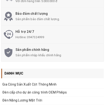
Với đơn hàng trên 5.000.000 đ
Bảo đảm chất lượng
Sản phẩm bảo đảm chất lượng.
Hỗ trợ 24/7
Hotline:
0947324999
Mô tả sản phẩm
Sản phẩm chính hãng
Chụp đèn: Nhựa PMMA, có hoạt chất khang UV,
Sản phẩm nhập khẩu chính hãng
không bị vàng hóa trong quá trình sử dụng.
Đế đèn: Nhựa kỹ thuật màu đen.
DANH MỤC
Tán quang: Kim loại, sơn tĩnh điện màu trắng.
Bộ điện 220V-50Hz lắp trong đèn.
Gia Công Sản Xuất Cột Thông Minh
Đèn cấp cho dự án công trình OEM Philips
Đèn Năng Lượng Mặt Trời