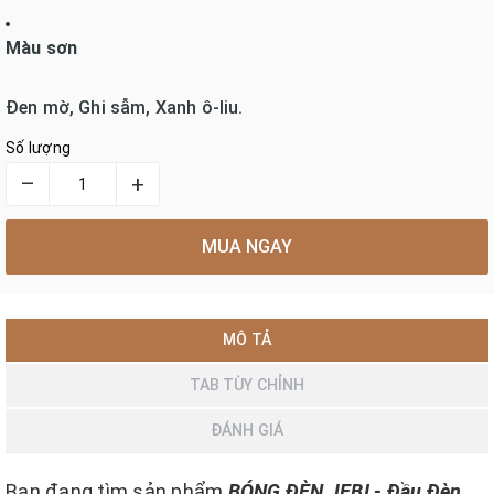
Màu sơn
Đen mờ, Ghi sẫm, Xanh ô-liu.
Số lượng
–
+
MUA NGAY
MÔ TẢ
TAB TÙY CHỈNH
ĐÁNH GIÁ
Bạn đang tìm sản phẩm
BÓNG ĐÈN JEBI - Đầu Đèn