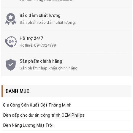
Bảo đảm chất lượng
Sản phẩm bảo đảm chất lượng.
Hỗ trợ 24/7
Hotline:
0947324999
Sản phẩm chính hãng
Sản phẩm nhập khẩu chính hãng
Mô tả sản phẩm
Bầu kính: Nhựa PMMA trong suốt, có hoạt chất
DANH MỤC
khang UV, không bị vàng hóa trong quá trình sử dụng.
Nắp trên: Nhôm miết, mặt trong sơn trắng, mặt
Gia Công Sản Xuất Cột Thông Minh
ngoài sơn một trong ba màu: Đen mờ, Ghi sẫm hoặc
Đèn cấp cho dự án công trình OEM Philips
Xanh ô-liu.
Đèn Năng Lượng Mặt Trời
Tán quang: Kim loại, sơn tĩnh điện màu trắng.