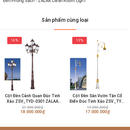
Đèn Phòng Sạch - ZALAA Clean Room Light
Sản phẩm cùng loại
16%
13%
Kích thước - Lắp đặt
Cột Đèn Cảnh Quan Đúc Tinh
Cột Đèn Sân Vườn Tân Cổ
D: 620mm, H: 535mm.
Xảo ZSV_TYD-0301 ZALAA
Điển Đúc Tinh Xảo ZSV_TYD-
OEM Đèn sân vườn dự án
0401 ZALAA OEM Chiếu sáng
21.500.000₫
19.500.000₫
Khoảng cách đặt đèn từ 15 đến 30m, tùy thuộc
18.000.000₫
17.000.000₫
Cảnh Quan, Công Viên, Biệt
Thự
công suất bóng và địa hình nơi lắp đặt.