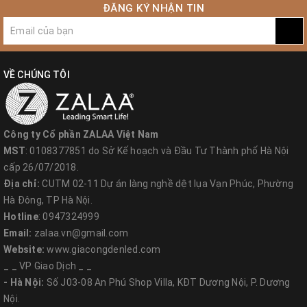
ĐĂNG KÝ NHẬN TIN
VỀ CHÚNG TÔI
Công ty Cổ phần ZALAA Việt Nam
MST
: 0108377851 do Sở Kế hoạch và Đầu Tư Thành phố Hà Nội
cấp 26/07/2018.
Địa chỉ:
CUTM 02-11 Dự án làng nghề dệt lụa Vạn Phúc, Phường
Hà Đông, TP Hà Nội.
Hotline
: 0947324999
Email:
zalaa.vn@gmail.com
Website:
www.giacongdenled.com
_ _ VP Giao Dịch _ _
- Hà Nội:
Số J03-08 An Phú Shop Villa, KĐT Dương Nội, P. Dương
Nội.