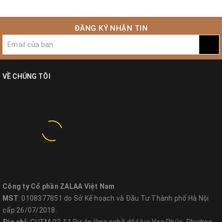
ĐĂNG KÝ NHẬN TIN
VỀ CHÚNG TÔI
Công ty Cổ phần ZALAA Việt Nam
MST
: 0108377851 do Sở Kế hoạch và Đầu Tư Thành phố Hà Nội
cấp 26/07/2018.