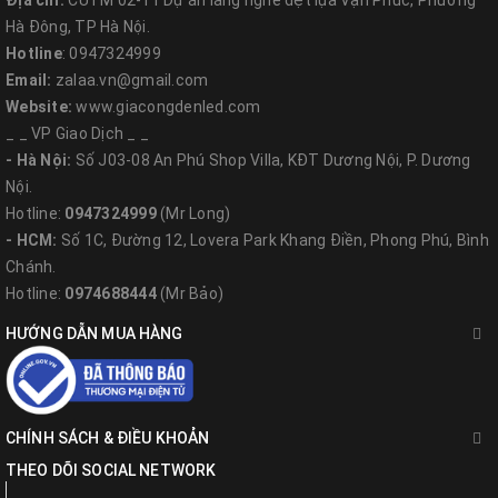
Địa chỉ:
CUTM 02-11 Dự án làng nghề dệt lụa Vạn Phúc, Phường
Hà Đông, TP Hà Nội.
Hotline
: 0947324999
Email:
zalaa.vn@gmail.com
Website:
www.giacongdenled.com
_ _ VP Giao Dịch _ _
- Hà Nội:
Số J03-08 An Phú Shop Villa, KĐT Dương Nội, P. Dương
Nội.
Hotline:
0947324999
(Mr Long)
- HCM:
Số 1C, Đường 12, Lovera Park Khang Điền, Phong Phú, Bình
Chánh.
Hotline:
0974688444
(Mr Bảo)
HƯỚNG DẪN MUA HÀNG
CHÍNH SÁCH & ĐIỀU KHOẢN
THEO DÕI SOCIAL NETWORK