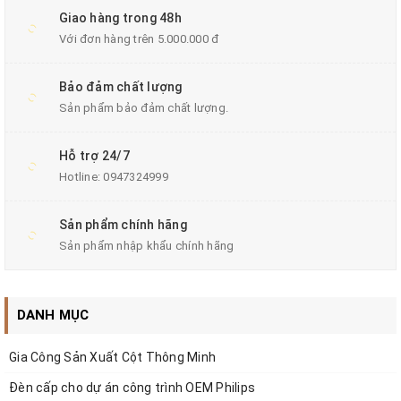
Giao hàng trong 48h
Với đơn hàng trên 5.000.000 đ
Bảo đảm chất lượng
Sản phẩm bảo đảm chất lượng.
Hỗ trợ 24/7
Hotline:
0947324999
Sản phẩm chính hãng
Sản phẩm nhập khẩu chính hãng
Pin LiFePO4 có thể cung cấp hơn 2000 chu kỳ và tuổi
DANH MỤC
thọ 5 năm. Nó bền hơn và có tuổi thọ cao hơn so với
pin axit chì truyền thống.
Gia Công Sản Xuất Cột Thông Minh
Đèn cấp cho dự án công trình OEM Philips
Loại pin: Pin LiFePo4