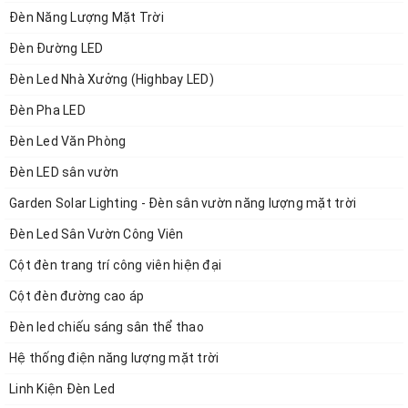
Đèn Năng Lượng Mặt Trời
Điện áp: 12 Volt
Đèn Đường LED
Công suất: 10AH 15AH 21AH 30AH 42AH 45AH
Đèn Led Nhà Xưởng (Highbay LED)
50AH 60AH 70AH 80AH 90AH 100AH 120AH 150AH
Đèn Pha LED
Công suất: 1024watts
Đèn Led Văn Phòng
Điện áp sạc: 14,6V
Đèn LED sân vườn
Trọng lượng: 1kg-8kg
Garden Solar Lighting - Đèn sân vườn năng lượng mặt trời
Kích thước: 200*120*80mm/230*150*85mm/263*
Đèn Led Sân Vườn Công Viên
185*95mm/290*210*80mm
Cột đèn trang trí công viên hiện đại
Tỷ lệ chống thấm nước: IP65
Cột đèn đường cao áp
Đóng gói: PVC màu xanh
Đèn led chiếu sáng sân thể thao
Nhiệt độ hoạt động: Xả: -4°F đến 140°F; Sạc: 32°F
Hệ thống điện năng lượng mặt trời
đến 113°F
Linh Kiện Đèn Led
Danh sách đóng gói: Bộ pin 1 x 12V Lifepo4, đầu