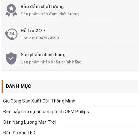
Bảo đảm chất lượng
Sản phẩm bảo đảm chất lượng.
Hỗ trợ 24/7
Hotline:
0947324999
Sản phẩm chính hãng
Sản phẩm nhập khẩu chính hãng
DANH MỤC
Gia Công Sản Xuất Cột Thông Minh
Bộ chuyển đổi nguồn 500w DC12V-AC220V
là bộ
Đèn cấp cho dự án công trình OEM Philips
chuyển đổi năng lượng, biến đổi nguồn điện DC-AC
Đèn Năng Lượng Mặt Trời
cung cấp nguồn điện một cách liên tục và ổn định cho
Đèn Đường LED
gia đình. Sản phẩm được phân phối bởi Công ty Cổ