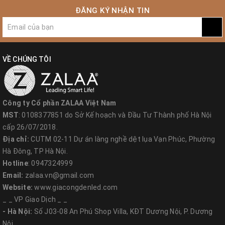
mặt trời >> ắc quy >> điện lưới
ĐĂNG KÝ NHẬN TIN
Nguyên tắc tự cung tự cấp sử dụng và hòa lưới khi
có dư tải.
Có thể điều chỉnh dòng sạc lớn lên đến 200A
VỀ CHÚNG TÔI
Với việc ứng dụng những công nghệ tiên tiến nhất,
bạn hãy yên tâm khi sử dụng những
thiết bị chuyển
đổi năng lượng
cao cấp của ZALAA.
Công ty Cổ phần ZALAA Việt Nam
MST
: 0108377851 do Sở Kế hoạch và Đầu Tư Thành phố Hà Nội
cấp 26/07/2018.
Địa chỉ:
CUTM 02-11 Dự án làng nghề dệt lụa Vạn Phúc, Phường
Hà Đông, TP Hà Nội.
Hotline
: 0947324999
Email:
zalaa.vn@gmail.com
Website:
www.giacongdenled.com
_ _ VP Giao Dịch _ _
- Hà Nội:
Số J03-08 An Phú Shop Villa, KĐT Dương Nội, P. Dương
Nội.