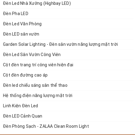
Phần ZALAA Việt Nam rất được nhiều khách hàng
Đèn Led Nhà Xưởng (Highbay LED)
yêu thích và tin dùng.
Đèn Pha LED
1. Những đặc điểm và ứng dụng của bộ chuyển đổi
Đèn Led Văn Phòng
nguồn thông minh
Đèn LED sân vườn
Đặc điểm :
Garden Solar Lighting - Đèn sân vườn năng lượng mặt trời
Bộ chuyển đổi nguồn điện đa dụng
của ZALAA VIệt
Đèn Led Sân Vườn Công Viên
Nam được sản xuất trên dây chuyền công nghệ hiện
đại, với các tiêu chí được các bên chức năng kiểm
Cột đèn trang trí công viên hiện đại
duyệt nghiêm ngặt. Đến với
hệ thống điện năng lượng
Cột đèn đường cao áp
mặt trời
của chúng tôi, bạn hoàn toàn yên âm khi sử
dụng với tính hiệu quả và độ an toàn tuyệt đối.
Đèn led chiếu sáng sân thể thao
Hệ thống điện năng lượng mặt trời
Bộ chuyển đổi nguồn DC-AC 500W hoạt động với
các đặc điểm :
Linh Kiện Đèn Led
Là bộ chuyển đổi điện (DC-AC) 1 pha có tích lũy
Đèn LED Cảnh Quan
năng lượng
Đèn Phòng Sạch - ZALAA Clean Room Light
Được lập trình ưu tiên nguồn cấp: điện năng lượng